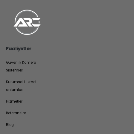
Faaliyetler
Güvenlik Kamera
Sistemleri
Kurumsal Hizmet
anlamları
Hizmetler
Referanslar
Blog